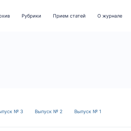
рхив
Рубрики
Прием статей
О журнале
ыпуск № 3
Выпуск № 2
Выпуск № 1