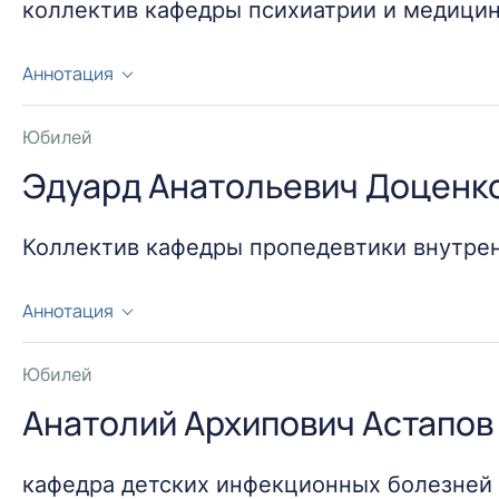
коллектив кафедры психиатрии и медици
Аннотация
Середина декабря 2013 года связана со знаменате
медицинской психологии Белорусского государств
Юбилей
Эдуард Анатольевич Доценко
Коллектив кафедры пропедевтики внутре
Аннотация
12 ноября 2013 года исполнилось 50 лет со дня ро
Анатольевича Доценко.
Юбилей
Анатолий Архипович Астапов 
кафедра детских инфекционных болезней