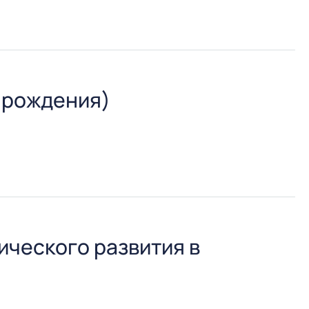
ских наук профессору Анатолию Архиповичу
 рождения)
ра Александра Александровича Артишевского.
ческого развития в