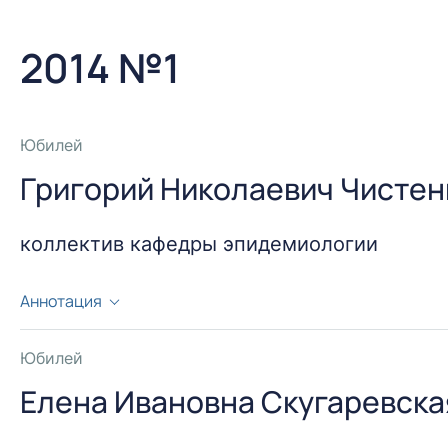
2014 №1
Юбилей
Григорий Николаевич Чистен
коллектив кафедры эпидемиологии
Аннотация
29 ноября 2013 года исполнилось 65 лет заведующ
Чистенко.
Юбилей
Елена Ивановна Скугаревская