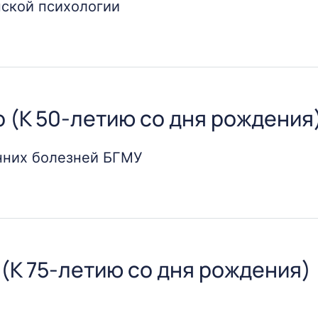
нской психологии
льным событием – 75-летним юбилеем доктора медицинс
енного медицинского университета СКУГАРЕВСКОЙ Еле
 (К 50-летию со дня рождения
нних болезней БГМУ
ждения доктора медицинских наук, профессора кафедр
(К 75-летию со дня рождения)