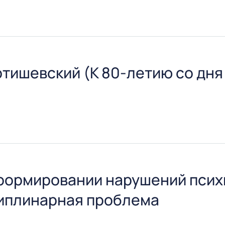
дрой детских инфекционных болезней, доктору медицин
тишевский (К 80-летию со дня
 отметила юбилей доктора медицинских наук профессо
формировании нарушений психи
циплинарная проблема