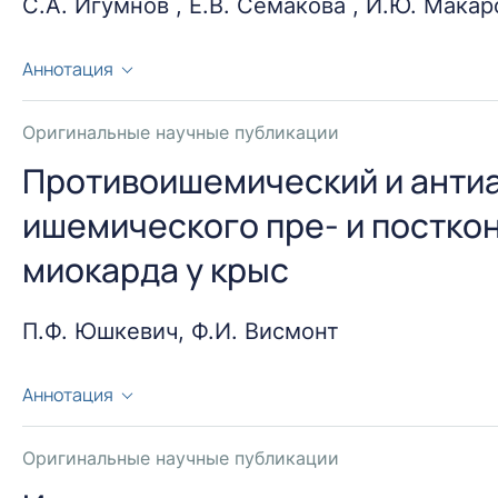
С.А. Игумнов , Е.В. Семакова , И.Ю. Макар
Аннотация
17-18 октября 2013 в Смоленске на базе Смоленско
Администрации Смоленской области состоялась в р
Оригинальные научные публикации
практическая конференция «Девиантное родительст
Противоишемический и анти
проблема».
ишемического пре- и постко
миокарда у крыс
П.Ф. Юшкевич, Ф.И. Висмонт
Аннотация
Настоящее исследование посвящено выявлению вос
ишемического пре- и посткондиционирования в усл
Оригинальные научные публикации
плане ограничения размеров зоны некроза в миока