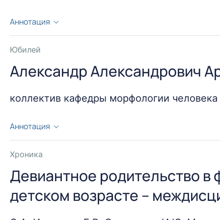
Аннотация
14 ноября 2013 года исполнилось 75 лет зав. кафе
Астапову.
Юбилей
Александр Александрович Ар
коллектив кафедры морфологии человека
Аннотация
30 ноября 2013 года кафедра морфологии человека
Хроника
Девиантное родительство в 
детском возрасте – междис