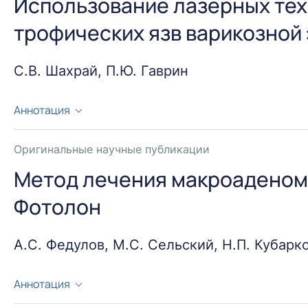
Использование лазерных те
прекондиционирования у старых крыс не воспроизв
трофических язв варикозной
C.В. Шахрай, П.Ю. Гаврин
Аннотация
В статье изложены результаты лечения пациентов 
использования лазерного аппарата в комплексном э
Оригинальные научные публикации
осложнений варикозной болезни с учетом выраженн
Метод лечения макроаденом
этиопатогенеза трофических изменений. Акцентиро
Фотолон
тактики. Приведена методика использования лазерн
послеоперационного периода у пациентов после эн
контролем.
А.С. Федулов, М.С. Сельский, Н.П. Кубарко
Аннотация
Представлены результаты использования фотосенси