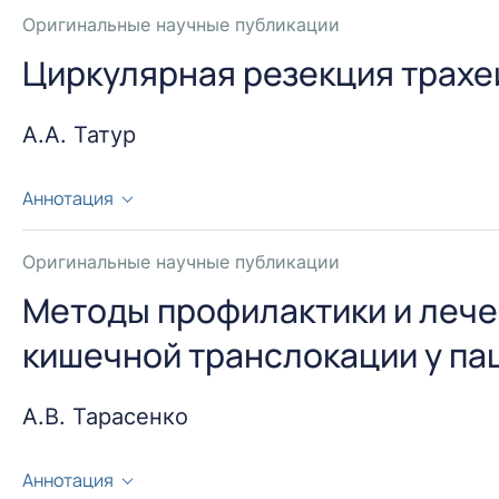
анализ течения раннего послеоперационного перио
Оригинальные научные публикации
Фотолоном в качестве фотосенсибилизатора стало 
Циркулярная резекция трахе
операции.
А.А. Татур
Аннотация
Изучены результаты циркулярной резекции трахеи (
после дыхательной реанимации (95%), у 1 – после т
Оригинальные научные публикации
результатах комплексного КТ и видетрахеобронхос
Методы профилактики и лече
показания, противопоказания для ЦРТ, и результат
кишечной транслокации у па
трахеального анастомоза васкуляризированного лос
А.В. Тарасенко
Аннотация