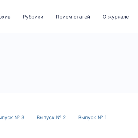
рхив
Рубрики
Прием статей
О журнале
ыпуск № 3
Выпуск № 2
Выпуск № 1