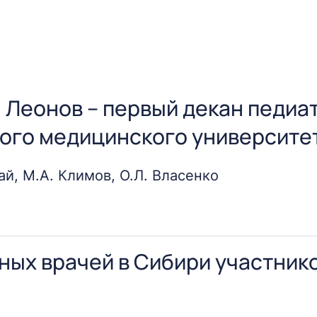
 Леонов – первый декан педиа
ого медицинского университе
ай, М.А. Климов, О.Л. Власенко
ми, успехами в решении многих проблем здравоохран
инадлежит педиатру Василию Антоновичу Леонову. Его 
ных врачей в Сибири участник
 жизни. Вероятно, ни один из учёных Беларуси не был 
ри жизни, продолжается и в наши дни.