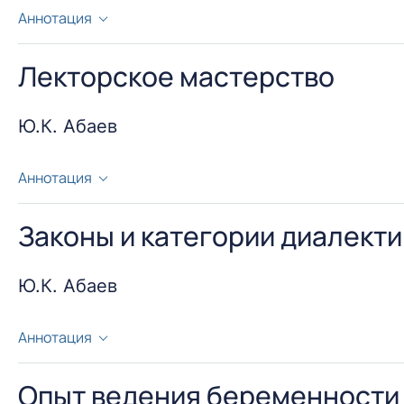
Аннотация
В целях повышения качества образования вследстви
технологий в процесс обучения посредством испол
Лекторское мастерство
Ю.К. Абаев
Аннотация
В статье систематизированы особенности устной р
мастерства.
Законы и категории диалекти
Ю.К. Абаев
Аннотация
Охарактеризованы законы и категории диалектики, 
Опыт ведения беременности 