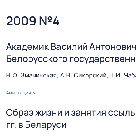
2009 №4
Академик Василий Антонович
Белорусского государственн
Н.Ф. Змачинская, А.В. Сикорский, Т.И. Чаб
Аннотация
История медицины Беларуси богата яркими события
Республики. В числе этих имён достойное место пр
Образ жизни и занятия ссыль
многогранна, успешна, востребована во все периоды
гг. в Беларуси
его личности, как Василий Антонович. Это было и п