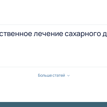
ые коронки, теоретические расчёты, формулы по кото
твенное лечение сахарного д
евание, характеризующееся нарушением всех видов об
сти с поражением всех органов и тканей.
Больше статей