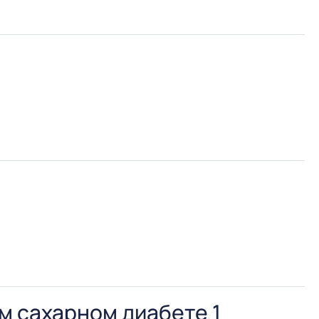
 студентов, необходимо широкое внедрение IT
ов.
оторых способствует повышению лекторского
м сахарном диабете 1