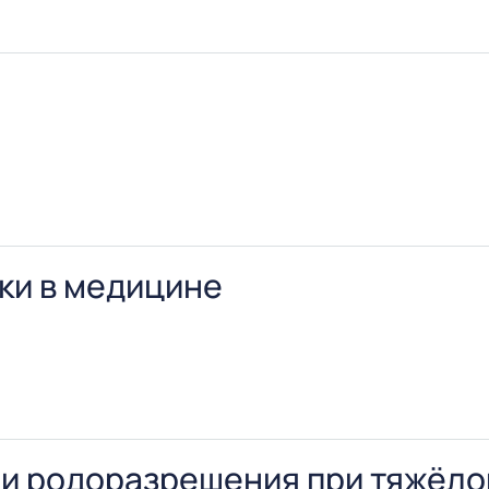
е повышения познавательной и творческой активности
ьзования компьютерных учебно-методических комплекс
ечи и основные «секреты» выступления, применение к
ки в медицине
их значение в медицине.
и родоразрешения при тяжёло