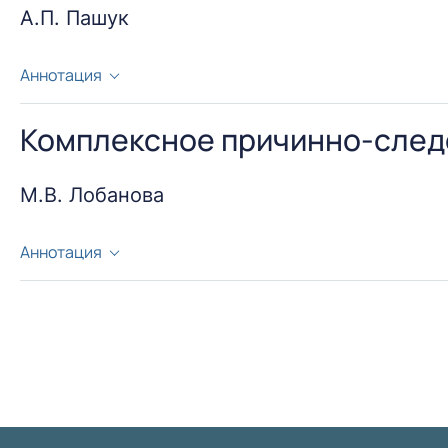
А.П. Пашук
Аннотация
В статье описываются телескопические конусовидн
достоинства и недостатки этих коронок.
Комплексное причинно-следс
М.В. Лобанова
Аннотация
Сахарный диабет – это сложное, комплексное забол
впоследствии абсолютной инсулиновой недостаточно