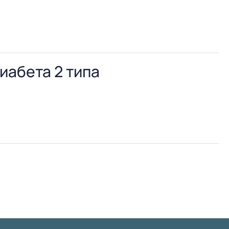
рым рассчитывается сила удержания коронок,
иабета 2 типа
мена веществ, развитием сначала относительной,