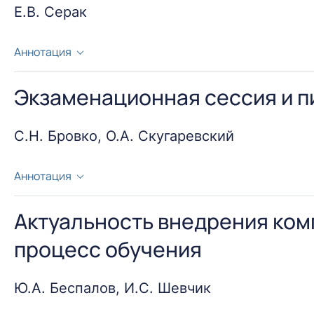
Е.В. Серак
Аннотация
Профессор Владимир Дьяков в одной из своих стате
населения оставили в ХІХ в. ссыльные врачи». Ока
Экзаменационная сессия и п
от привычных, условиям жизни. Отличия эти касали
С.Н. Бровко, О.А. Скугаревский
Аннотация
В работе произведена оценка характера взаимосвяз
пищевого поведения (в исследовании принимали учас
Актуальность внедрения ком
это взаимодействие и влияющих на стереотипы пищ
процесс обучения
младенческом возрасте (по данным самоотчетов), в
поддержание энергетического гомеостаза организм
Ю.А. Беспалов, И.С. Шевчик
психосоциальные стрессоры. Цель исследования: оц
студенческой жизни) у студентов медицинского вуз