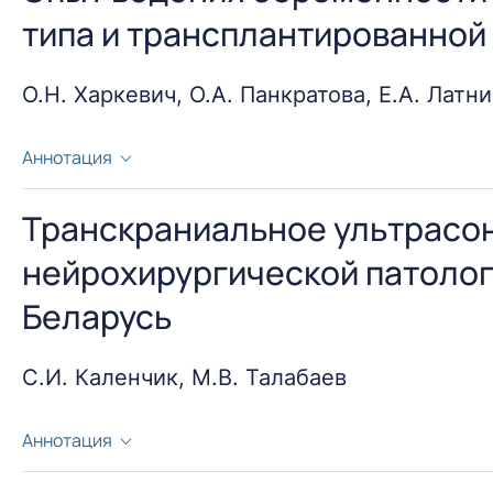
типа и трансплантированной
О.Н. Харкевич, О.А. Панкратова, Е.А. Латн
Аннотация
Сахарный диабет (СД) – одно из наиболее часто в
осложнений и приводящее к ранней инвалидизации,
Транскраниальное ультрасон
практике не описано ни одного случая полного изле
нейрохирургической патолог
диабета с существенными социальными последствиям
Беларусь
ожидается 366 млн. больных сахарным диабетом [7]
каждый год заболевают еще 5-10 тысяч человек.
С.И. Каленчик, М.В. Талабаев
Аннотация
Ультразвуковое исследование головного мозга мла