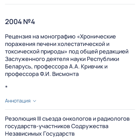
2004 №4
Рецензия на монографию «Хронические
поражения печени холестатической и
токсической природы» под общей редакцией
Заслуженного деятеля науки Республики
Беларусь, профессора А.А. Кривчик и
профессора Ф.И. Висмонта
*
Аннотация
Монография посвящена изучению актуальной проблемы
развития повреждения гепатоцитов при внепеченочном
Резолюция III съезда онкологов и радиологов
государств-участников Содружества
холестазе, а также при действии гепатотоксических
Независимых Государств
ксенобиотиков. Актуальность работы определяется