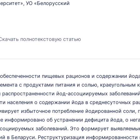
ерситет», УО «Белорусский
Скачать полнотекстовую статью
обеспеченности пищевых рационов и содержании йода
емента с продуктами питания и солью, краеугольным 
я распространенности йод-ассоциируемых заболеваний
и населения о содержании йода в среднесуточных рац
ивирует избыточное потребление йодированной соли,
 информировано об устранении дефицита йода, о нега
социируемых заболеваний. Это формирует выявляемые
й в Беларуси. Реструктуризация информированности н