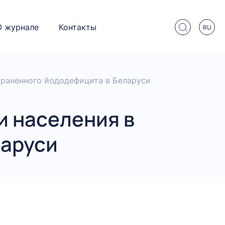
О журнале
Контакты
RU
траненного йододефицита в Беларуси
 населения в
ларуси