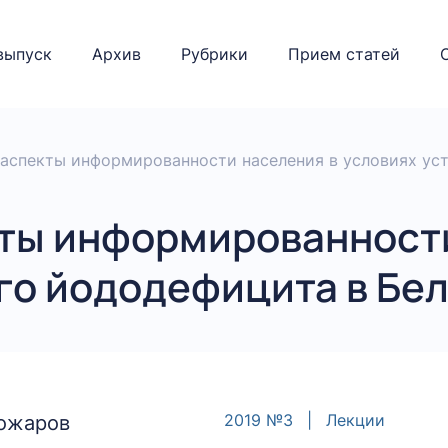
выпуск
Архив
Рубрики
Прием статей
 аспекты информированности населения в условиях ус
ты информированности
го йододефицита в Бе
2019 №3
|
Лекции
тожаров