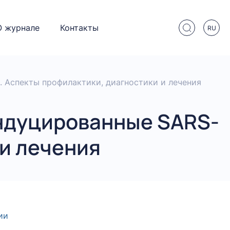
О журнале
Контакты
RU
 Аспекты профилактики, диагностики и лечения
ндуцированные SARS-
 и лечения
ии