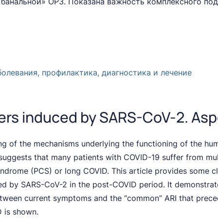
банальной» ОРЗ. Показана важность комплексного под
болевания, профилактика, диагностика и лечение
ers induced by SARS-CoV-2. Aspe
ing of the mechanisms underlying the functioning of the h
suggests that many patients with COVID-19 suffer from mul
drome (PCS) or long COVID. This article provides some clin
sed by SARS-CoV-2 in the post-COVID period. It demonstrate
etween current symptoms and the “common” ARI that prece
 is shown.