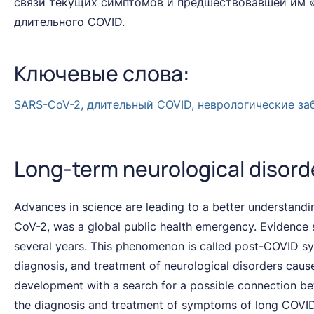
связи текущих симптомов и предшествовавшей им «
длительного COVID.
Ключевые слова:
SARS-CoV-2, длительный COVID, неврологические за
Long-term neurological disord
Advances in science are leading to a better understand
CoV-2, was a global public health emergency. Evidence 
several years. This phenomenon is called post-COVID syn
diagnosis, and treatment of neurological disorders cau
development with a search for a possible connection b
the diagnosis and treatment of symptoms of long COVID