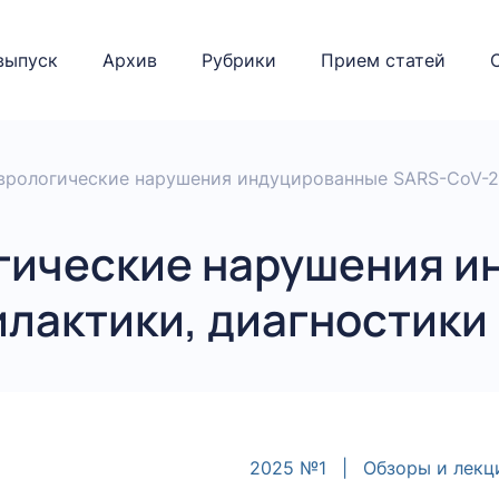
выпуск
Архив
Рубрики
Прием статей
врологические нарушения индуцированные SARS-CoV-2.
гические нарушения и
илактики, диагностики
2025 №1
|
Обзоры и лекц