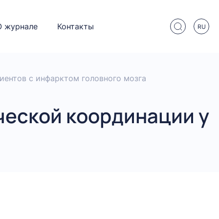
О журнале
Контакты
RU
иентов с инфарктом головного мозга
ческой координации у