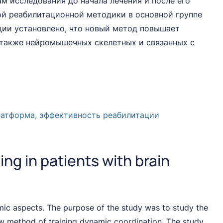
ам исследования до начала лечения и после его
ой реабилитационной методики в основной группе
ции установлено, что новый метод повышает
а также нейромышечных скелетных и связанных с
платформа, эффективность реабилитации
ng in patients with brain
omic aspects. The purpose of the study was to study the
new method of training dynamic coordination. The study