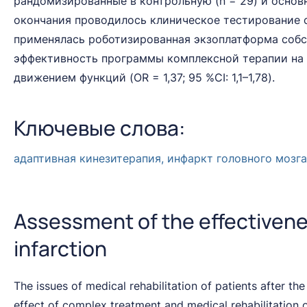
рандомизированные в контрольную (n = 29) и основн
окончания проводилось клиническое тестирование 
применялась роботизированная экзоплатформа собст
эффективность программы комплексной терапии на 3
движением функций (OR = 1,37; 95 %CI: 1,1–1,78).
Ключевые слова:
адаптивная кинезитерапия, инфаркт головного мозг
Assessment of the effectivenes
infarction
The issues of medical rehabilitation of patients after t
effect of complex treatment and medical rehabilitation 