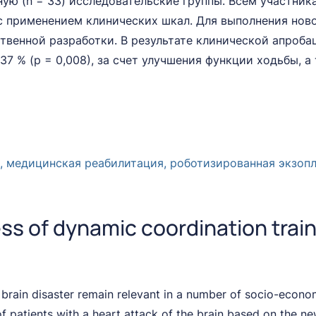
ую (n = 33) исследовательские группы. Всем участник
с применением клинических шкал. Для выполнения нов
венной разработки. В результате клинической апроба
7 % (р = 0,008), за счет улучшения функции ходьбы, 
а, медицинская реабилитация, роботизированная экзо
s of dynamic coordination traini
he brain disaster remain relevant in a number of socio-econ
of patients with a heart attack of the brain based on the 