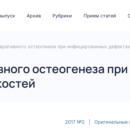
выпуск
Архив
Рубрики
Прием статей
аративного остеогенеза при инфицированных дефектах
вного остеогенеза пр
костей
2017 №2
|
Оригинальные 