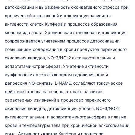
детоксикации и выраженность оксидативного стресса при
хронической алкогольной интоксикации зависит от
активности клеток Купфера и процессов образования
монооксида азота. Хроническая этаноловая интоксикация
сопровождается угнетением процессов детоксикации,
повышением содержания в крови продуктов перекисного
окисления липидов, NO-3/NO-2 активности аланин и
аспартатаминотрансфераз. Угнетение активности
купферовских клеток хлоридом гадолиния, как и
депрессия NO-синтазы L-NAME, ослабляют токсическое
действие этанола на печень, а также развитие
характерных изменений в процессах перекисного
окисления липидов, детоксикации, уровня, NO-3/NO-2
активности аланин- и аспартатаминотрансфераз в плазме
крови и температуры тела при хронической алкоголизации
крыс. Активность клеток Купфера и процессов