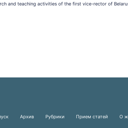
h and teaching activities of the first vice-rector of Belar
пуск
Архив
Рубрики
Прием статей
О ж