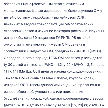
обеспеченным эффективным патогенетическим
менеджментом. Целью исследования было изучение ОМ у
детей с острым лимфобластным лейкозом (ОЛЛ),
леченных методом трансплантации гемопоэтических
стволовых клеток и изучение факторов риска OM. Изучены
истории болезни 50 пациентов ГУ РНПЦ РБ детской
онкологии и гематологии; тяжесть OM оценена в
соответствии с индексом ОМ, предложенным ВОЗ (iWHO).
Определено, что в период ТГСК ОМ развился у всех детей
(у 30 детей с тяжестью iWHO = 1,2; у 20 - iWHO = 3,4) через
11 [7, 14] (Me [Lq; Uq]) дней от начала кондиционирования.
Тяжесть OM не была связана с полом, группой крови,
историей ОЛЛ, типом донора или кондиционирования (на
основе общего облучения тела или применения
бусульфана) и лихорадкой, однако коррелировала с весом
(дети с iWHO = 1,2 имели массу тела 18 [15, 20] кг, с iWHO =