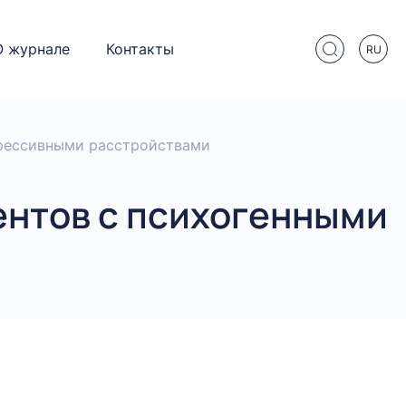
О журнале
Контакты
RU
прессивными расстройствами
ентов с психогенными