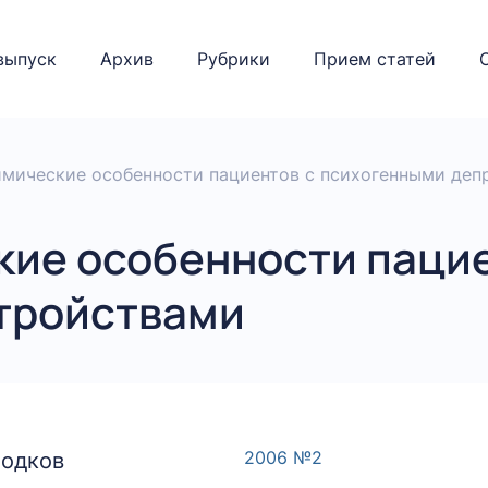
выпуск
Архив
Рубрики
Прием статей
мические особенности пациентов с психогенными де
ие особенности паци
тройствами
2006 №2
лодков