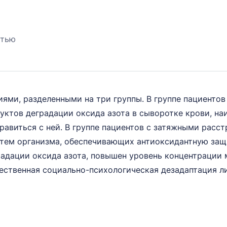
атью
ями, разделенными на три группы. В группе пациенто
ктов деградации оксида азота в сыворотке крови, наи
авиться с ней. В группе пациентов с затяжными расс
стем организма, обеспечивающих антиоксидантную защи
адации оксида азота, повышен уровень концентрации 
ественная социально-психологическая дезадаптация л